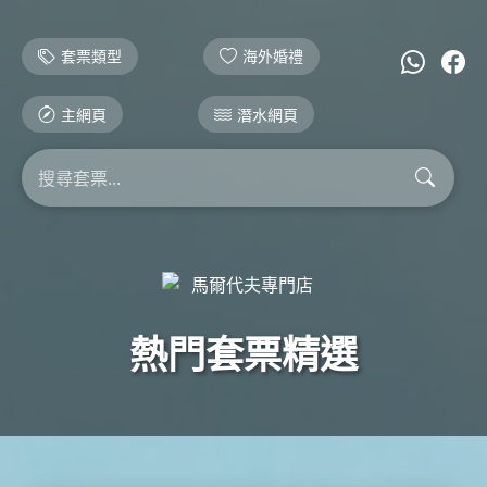
套票類型
海外婚禮
主網頁
潛水網頁
熱門套票精選