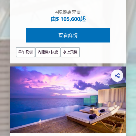
4晚優惠套票
由$ 105,600起
查看詳情
早午晚餐
內陸機+快艇
水上飛機