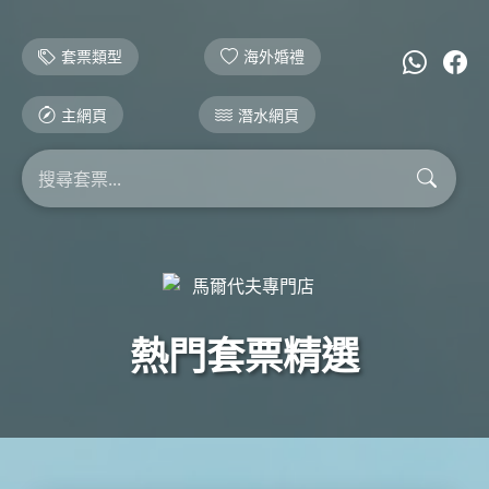
套票類型
海外婚禮
主網頁
潛水網頁
熱門套票精選