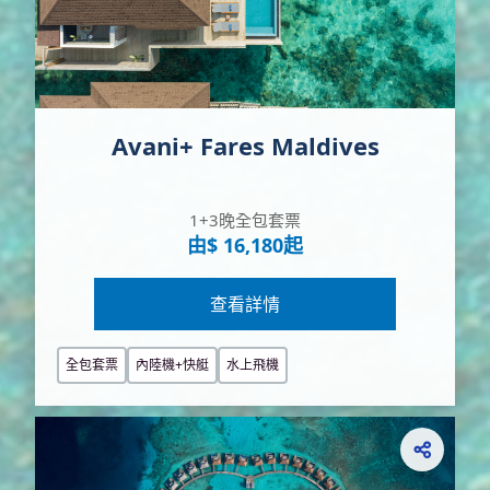
Avani+ Fares Maldives
1+3晚全包套票
由$ 16,180起
查看詳情
全包套票
內陸機+快艇
水上飛機