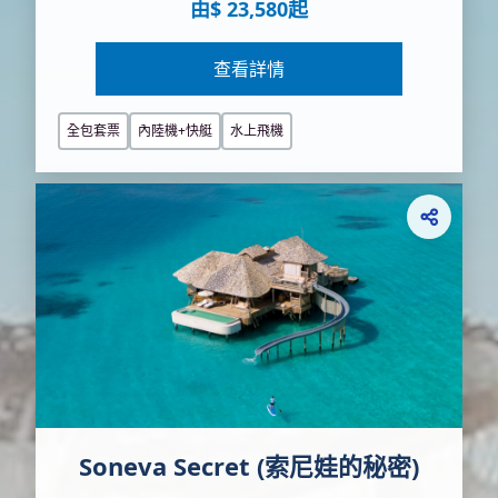
由$ 23,580起
查看詳情
全包套票
內陸機+快艇
水上飛機
Soneva Secret (索尼娃的秘密)