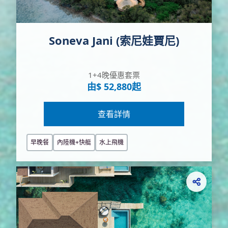
Soneva Jani (索尼娃賈尼)
1+4晚優惠套票
由$ 52,880起
查看詳情
早晚餐
內陸機+快艇
水上飛機