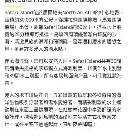
Safari Island位於馬爾地夫North Ari Atoll的中心地帶，
面積約30,000平方公尺。從維拉納國際機場（馬累國際
機場）出發，距離Safari Island約60公里，搭乘水上飛
機約25分鐘即可抵達。島嶼四周環繞著潔白細膩的沙
灘、清澈見底的潟湖和珊瑚礁，是浮潛和潛水的理想之
地，擁有許多迷人的潛水點。
伴著海浪聲，您可以安然入睡。Safari Island共有30間
馬爾地夫風格的茅草獨立式海灘別墅、15間半水上別墅
和39間水上別墅。所有客房均面向海灘，可欣賞壯麗海
景。
迷人的地下珊瑚花園、五彩斑斕的魚群和各種奇特的海
洋生物吸引浮潛者和潛水愛好者，而精彩刺激的水上運
動則在水面上盡情展現。在紅樹林花園中享受舒緩的水
療護理，探索鄰近島嶼的馬爾地夫生活方式和豐富文
化，或在星空下翩翩起舞，直到夜幕降臨。