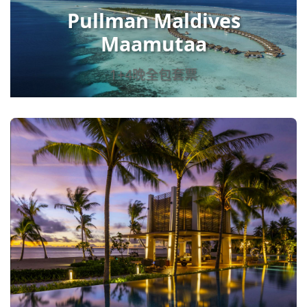
Pullman Maldives
Maamutaa
1+4晚全包套票