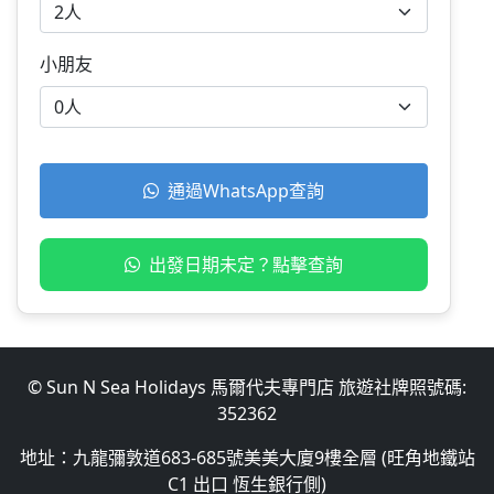
小朋友
通過WhatsApp查詢
出發日期未定？點擊查詢
© Sun N Sea Holidays 馬爾代夫專門店 旅遊社牌照號碼:
352362
地址：九龍彌敦道683-685號美美大廈9樓全層 (旺角地鐵站
C1 出口 恆生銀行側)