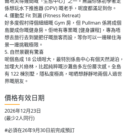
爾地夫得幾間嘅「生態中心」之一。無論你係初學者定
係想玩水下推進器 (DPV) 嘅老手，呢度都滿足到你。
4. 運動型 Fit 到漏 (Fitness Retreat)
好多度假村得個細細嘅 Gym 房，但 Pullman 係將成個
島變成你嘅健身房。佢哋有專業嘅 [健身課程]，專為唔
想去旅行去到變肥仔嘅旅客而設，等你可以一邊睇住海
景一邊挑戰極限。
5. 自然景觀有驚喜
呢個島成 18 公頃咁大，最特別係島中心有個天然湖泊，
加埋大片綠林，比起純粹嘅沙灘島多左份層次感。全島
有 122 棟別墅，隱私度極高，啱晒想靜靜地兩個人過世
界嘅朋友。
價格有效日期
2026年12月23日
(最少2人同行)
#必須在26年9月30日前完成預訂