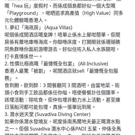
嘅「hea 玩」度假村，而係成個島都好似一個大型嘅
「Playground」，啱晒追求高產值（High Value）同多
元化體驗嘅香港人。
1. 夢幻「海底房」 (Aqua Villas)
呢個係成間酒店嘅皇牌！唔單止係水上屋咁簡單，佢間
房係有層地庫喺海底。你瞓喺床度，打開眼就係珊瑚礁
同魚群喺你面前游嚟游去，好似住咗入私人水族館咁，
打卡直情係世一。
2. 性價比極高嘅「最慷慨全包宴」 (All-Inclusive)
香港人最驚「被劏」，呢間酒店就sell「最慷慨全包服
務」。
食到飽、飲到醉：3 間餐廳同 3 間酒吧，由當地菜、街
頭小食到手工飲品都係任你嗌，唔使餐餐計住個匯率。
送埋活動：除咗食，佢仲包埋非動力水上活動，甚至連
日落船河都可能包埋，真係一張單玩到尾。
3. 潛水迷天堂 (Suvadiva Diving Center)
如果你係潛水發燒友，呢度係南馬爾地夫最正嘅潛水點
之一。佢個 Suvadiva 潛水中心係PADI 五星，仲係全馬