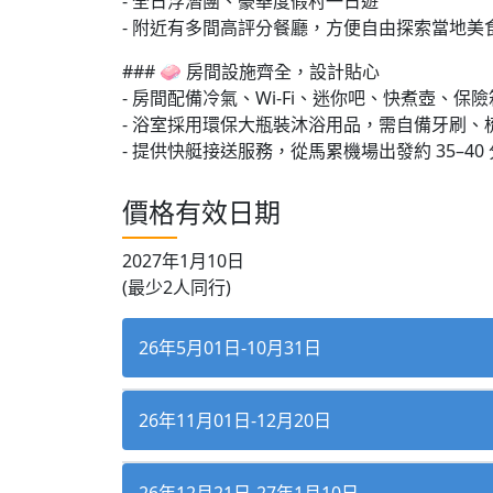
- 全日浮潛團、豪華度假村一日遊
- 附近有多間高評分餐廳，方便自由探索當地美
### 🧼 房間設施齊全，設計貼心
- 房間配備冷氣、Wi-Fi、迷你吧、快煮壺、保
- 浴室採用環保大瓶裝沐浴用品，需自備牙刷、
- 提供快艇接送服務，從馬累機場出發約 35–40
價格有效日期
2027年1月10日
(最少2人同行)
26年5月01日-10月31日
26年11月01日-12月20日