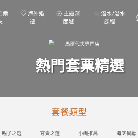
馬爾
海外婚
主題深
潛水/潛水
夫
禮
度遊
課程
熱門套票精選
套餐類型
親子之選
尊貴之選
小編推薦
海底餐廳