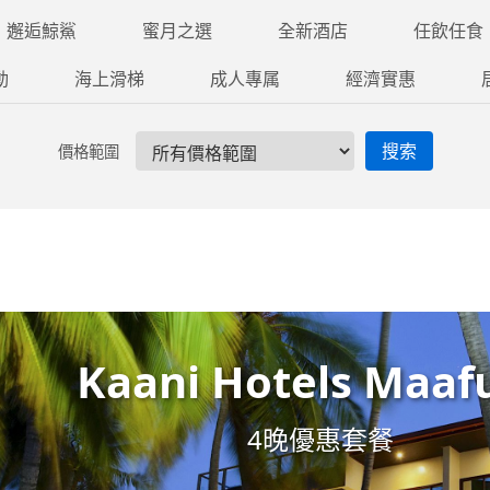
邂逅鯨鯊
蜜月之選
全新酒店
任飲任食
動
海上滑梯
成人專属
經濟實惠
搜索
價格範圍
Kaani Hotels Maaf
4晚優惠套餐