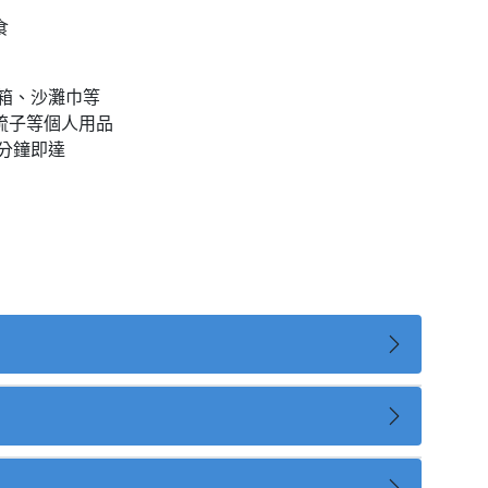
食
險箱、沙灘巾等
梳子等個人用品
 分鐘即達