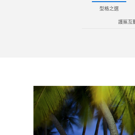
型格之選
護鯊互