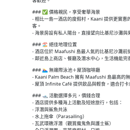
客歡迎。
### ✅ 價格親民，享受奢華海景
- 相比一島一酒店的度假村，Kaani 提供更
客。
- 海景房設有私人陽台，直接望向比基尼沙灘與
### 🏖 絕佳地理位置
- 酒店位於 Maafushi 島最人氣的比基尼
- 鄰近島上商店、餐廳及潛水中心，生活機能完
### 🏊‍♀️ 無邊際泳池＋屋頂咖啡廳
- Kaani Palm Beach 擁有 Maafus
- 屋頂 Infinite Café 提供飲品與輕食，適合
### 🛥 活動選擇多元，價錢合理
- 酒店提供多種海上活動及短途旅行，包括：
- 浮潛與鯊魚共泳
- 水上拖傘（Parasailing）
- 瓦武環礁浮潛（觀賞魔鬼魚與護士鯊）