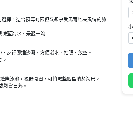
成
實惠的選擇，適合預算有限但又想享受馬爾地夫風情的旅
小
果凍藍海水，景觀一流。
沙灘前排，步行即達沙灘，方便戲水、拍照、放空。
善。
hi 島最高的無邊際泳池，視野開闊，可俯瞰整個島嶼與海景。
打卡或觀賞日落。