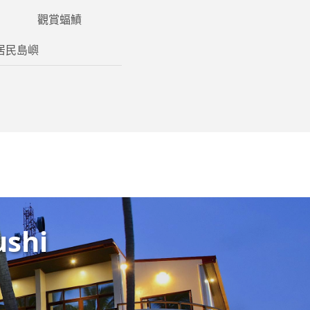
觀賞蝠鱝
居民島嶼
ushi