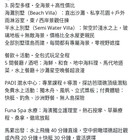
3. 房型多樣・全海景＋高性價比
海灘別墅（Beach Villa）：直出沙灘、私享花園＋戶外
雨淋浴室，東 / 西岸景觀任揀
半水上別墅（Semi Water Villa）：架空於淺水之上，玻
璃地板＋無敵海景，價格比全水屋更親民
全部別墅環島而建，每間都有專屬海景，零視野遮擋
餐飲＋活動・全包式玩足全程
5 間餐廳 / 酒吧：海鮮、和食、地中海料理、馬代地道
菜，水上餐廳＋沙灘星空晚餐超浪漫
PADI 潜水中心：專業課程＋導潛，探訪芭環礁頂級潛點
免費水上活動：獨木舟、風帆、立式槳板；付費體驗：
快艇、釣魚、沙洲野餐、無人島探險
Funa Spa 水療：海濱獨立護理室，熱石按摩、草藥療
程、桑拿，徹底放鬆
馬累出發：水上飛機 40 分鐘直達，空中俯瞰環礁超壯觀
或內飛 20 分鐘＋快艇 30 分鐘，靈活選擇