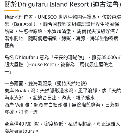
關於Dhigufaru Island Resort (迪古法鲁)
頂級地理位置・UNESCO 世界生物圈保護區， 位於芭環
礁（Baa Atoll），聯合國教科文組織認證世界生物圈保
護區，生態極原始、水質超清澈， 馬爾代夫頂級浮潜 /
潜水勝地，隨時偶遇蝠鱝、鯨鯊、海豚，海洋生物密度
極高
島名 Dhigufaru 意為「長長的珊瑚礁」，擁有35,000㎡
超大屋礁（House Reef)，被譽為「馬代最佳屋礁之
一」
一島兩面・雙海灘絕景（獨特天然地貌）
東岸 Boaku 灣：天然弧形淺水灣，風平浪靜、像「天然
海水泳池」，超適合日出、游泳、親子嬉水
西岸 Veli 灘：超寬雪白細沙灘＋無邊際藍綠海，日落超
震撼，打卡一流
全島僅40 間別墅，密度極低、私隱度超高，真正遠離人
潮Arenatours。