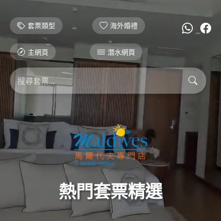
套票類型
海外婚禮
主網頁
潛水網頁
熱門套票精選